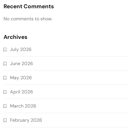
Recent Comments
No comments to show.
Archives
July 2026
June 2026
May 2026
April 2026
March 2026
February 2026