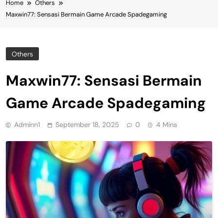
Home
Others
Maxwin77: Sensasi Bermain Game Arcade Spadegaming
Others
Maxwin77: Sensasi Bermain
Game Arcade Spadegaming
Adminn1
September 18, 2025
0
4 Mins