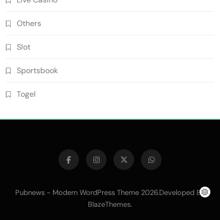
Others
Slot
Sportsbook
Togel
Pubnews - Modern WordPress Theme 2026.Developed By
.
BlazeThemes