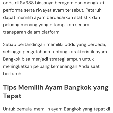
odds di SV388 biasanya beragam dan mengikuti
performa serta riwayat ayam tersebut. Petaruh
dapat memilih ayam berdasarkan statistik dan
peluang menang yang ditampilkan secara
transparan dalam platform.
Setiap pertandingan memiliki odds yang berbeda,
sehingga pengetahuan tentang karakteristik ayam
Bangkok bisa menjadi strategi ampuh untuk
meningkatkan peluang kemenangan Anda saat
bertaruh.
Tips Memilih Ayam Bangkok yang
Tepat
Untuk pemula, memilih ayam Bangkok yang tepat di