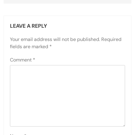
LEAVE A REPLY
Your email address will not be published.
Required
fields are marked
*
Comment
*