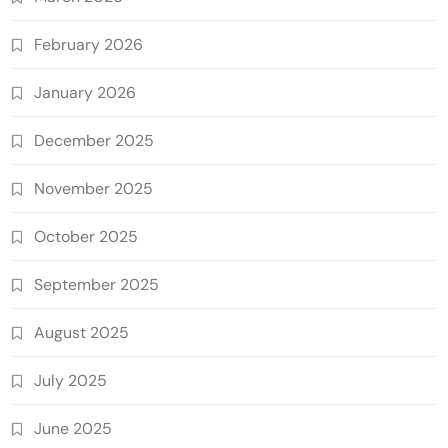
February 2026
January 2026
December 2025
November 2025
October 2025
September 2025
August 2025
July 2025
June 2025