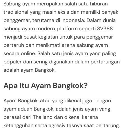
Sabung ayam merupakan salah satu hiburan
tradisional yang masih eksis dan memiliki banyak
penggemar, terutama di Indonesia. Dalam dunia
sabung ayam modern, platform seperti SV388
menjadi pusat kegiatan untuk para penggemar
bertaruh dan menikmati arena sabung ayam
secara online. Salah satu jenis ayam yang paling
populer dan sering digunakan dalam pertarungan
adalah ayam Bangkok.
Apa Itu Ayam Bangkok?
Ayam Bangkok, atau yang dikenal juga dengan
ayam aduan Bangkok, adalah jenis ayam yang
berasal dari Thailand dan dikenal karena
ketangguhan serta agresivitasnya saat bertarung.