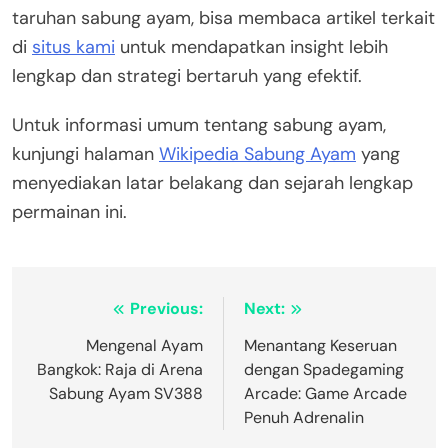
taruhan sabung ayam, bisa membaca artikel terkait
di
situs kami
untuk mendapatkan insight lebih
lengkap dan strategi bertaruh yang efektif.
Untuk informasi umum tentang sabung ayam,
kunjungi halaman
Wikipedia Sabung Ayam
yang
menyediakan latar belakang dan sejarah lengkap
permainan ini.
Post
Previous:
Next:
navigation
Mengenal Ayam
Menantang Keseruan
Bangkok: Raja di Arena
dengan Spadegaming
Sabung Ayam SV388
Arcade: Game Arcade
Penuh Adrenalin