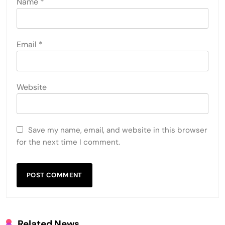
Name
*
Email
*
Website
Save my name, email, and website in this browser
for the next time I comment.
Related News