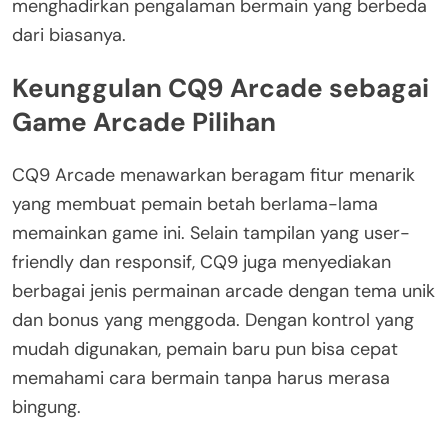
menghadirkan pengalaman bermain yang berbeda
dari biasanya.
Keunggulan CQ9 Arcade sebagai
Game Arcade Pilihan
CQ9 Arcade menawarkan beragam fitur menarik
yang membuat pemain betah berlama-lama
memainkan game ini. Selain tampilan yang user-
friendly dan responsif, CQ9 juga menyediakan
berbagai jenis permainan arcade dengan tema unik
dan bonus yang menggoda. Dengan kontrol yang
mudah digunakan, pemain baru pun bisa cepat
memahami cara bermain tanpa harus merasa
bingung.