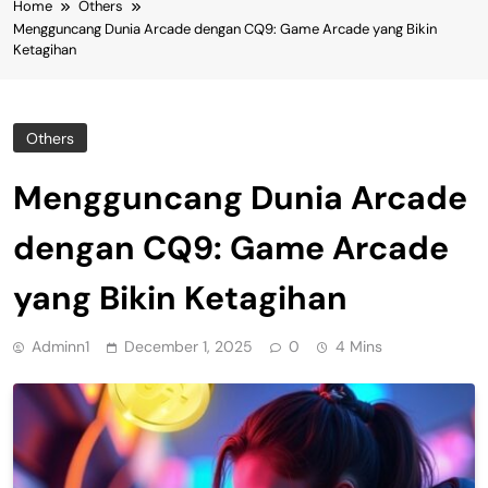
Home
Others
Mengguncang Dunia Arcade dengan CQ9: Game Arcade yang Bikin
Ketagihan
Others
Mengguncang Dunia Arcade
dengan CQ9: Game Arcade
yang Bikin Ketagihan
Adminn1
December 1, 2025
0
4 Mins