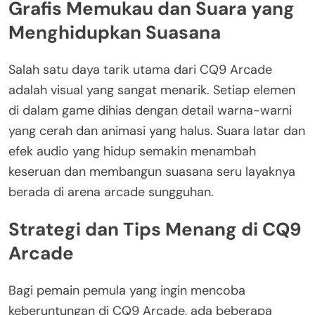
Grafis Memukau dan Suara yang
Menghidupkan Suasana
Salah satu daya tarik utama dari CQ9 Arcade
adalah visual yang sangat menarik. Setiap elemen
di dalam game dihias dengan detail warna-warni
yang cerah dan animasi yang halus. Suara latar dan
efek audio yang hidup semakin menambah
keseruan dan membangun suasana seru layaknya
berada di arena arcade sungguhan.
Strategi dan Tips Menang di CQ9
Arcade
Bagi pemain pemula yang ingin mencoba
keberuntungan di CQ9 Arcade, ada beberapa