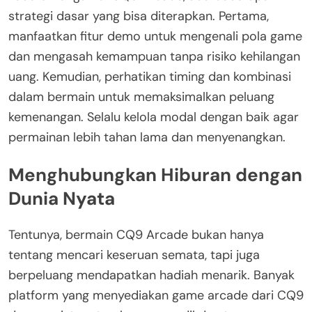
strategi dasar yang bisa diterapkan. Pertama,
manfaatkan fitur demo untuk mengenali pola game
dan mengasah kemampuan tanpa risiko kehilangan
uang. Kemudian, perhatikan timing dan kombinasi
dalam bermain untuk memaksimalkan peluang
kemenangan. Selalu kelola modal dengan baik agar
permainan lebih tahan lama dan menyenangkan.
Menghubungkan Hiburan dengan
Dunia Nyata
Tentunya, bermain CQ9 Arcade bukan hanya
tentang mencari keseruan semata, tapi juga
berpeluang mendapatkan hadiah menarik. Banyak
platform yang menyediakan game arcade dari CQ9