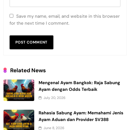
Save my name, email, and website in this browser
for the next time I comment.
Related News
Mengenal Ayam Bangkok: Raja Sabung
Ayam dengan Odds Terbaik
July 20, 2026
Rahasia Sabung Ayam: Memahami Jenis
Ayam Aduan dan Provider SV388
June 8, 2026