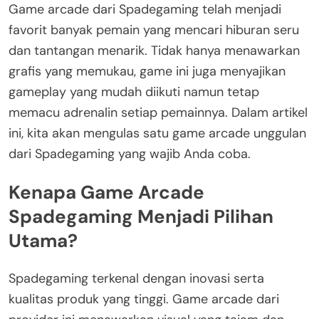
Game arcade dari Spadegaming telah menjadi
favorit banyak pemain yang mencari hiburan seru
dan tantangan menarik. Tidak hanya menawarkan
grafis yang memukau, game ini juga menyajikan
gameplay yang mudah diikuti namun tetap
memacu adrenalin setiap pemainnya. Dalam artikel
ini, kita akan mengulas satu game arcade unggulan
dari Spadegaming yang wajib Anda coba.
Kenapa Game Arcade
Spadegaming Menjadi Pilihan
Utama?
Spadegaming terkenal dengan inovasi serta
kualitas produk yang tinggi. Game arcade dari