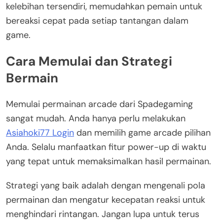
kelebihan tersendiri, memudahkan pemain untuk
bereaksi cepat pada setiap tantangan dalam
game.
Cara Memulai dan Strategi
Bermain
Memulai permainan arcade dari Spadegaming
sangat mudah. Anda hanya perlu melakukan
Asiahoki77 Login
dan memilih game arcade pilihan
Anda. Selalu manfaatkan fitur power-up di waktu
yang tepat untuk memaksimalkan hasil permainan.
Strategi yang baik adalah dengan mengenali pola
permainan dan mengatur kecepatan reaksi untuk
menghindari rintangan. Jangan lupa untuk terus