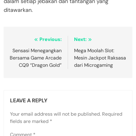
dalam setiap jebakan dan tantangan yang
ditawarkan.
Post
Previous:
Next:
navigation
Sensasi Menegangkan
Mega Moolah Slot:
Bersama Game Arcade
Mesin Jackpot Raksasa
CQ9 “Dragon Gold”
dari Microgaming
LEAVE A REPLY
Your email address will not be published.
Required
fields are marked
*
Comment
*