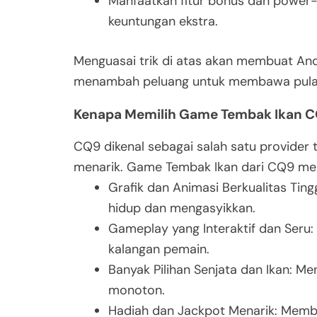
Manfaatkan fitur bonus dan power
keuntungan ekstra.
Menguasai trik di atas akan membuat A
menambah peluang untuk membawa pula
Kenapa Memilih Game Tembak Ikan 
CQ9 dikenal sebagai salah satu provider
menarik. Game Tembak Ikan dari CQ9 men
Grafik dan Animasi Berkualitas Tin
hidup dan mengasyikkan.
Gameplay yang Interaktif dan Ser
kalangan pemain.
Banyak Pilihan Senjata dan Ikan: M
monoton.
Hadiah dan Jackpot Menarik: Memb