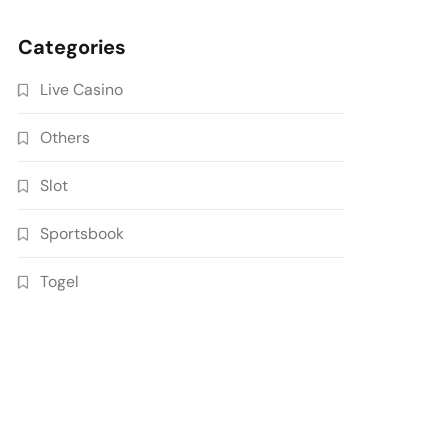
Categories
Live Casino
Others
Slot
Sportsbook
Togel