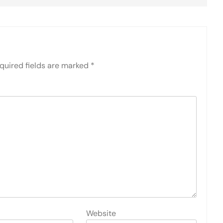
quired fields are marked
*
Website