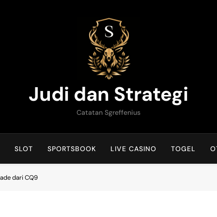
Judi dan Strategi
Catatan Sgreffenius
SLOT
SPORTSBOOK
LIVE CASINO
TOGEL
O
cade dari CQ9