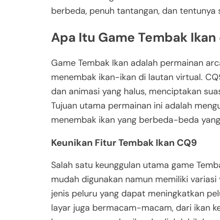
berbeda, penuh tantangan, dan tentunya
Apa Itu Game Tembak Ikan
Game Tembak Ikan adalah permainan arc
menembak ikan-ikan di lautan virtual. C
dan animasi yang halus, menciptakan sua
Tujuan utama permainan ini adalah men
menembak ikan yang berbeda-beda yang me
Keunikan Fitur Tembak Ikan CQ9
Salah satu keunggulan utama game Temba
mudah digunakan namun memiliki variasi 
jenis peluru yang dapat meningkatkan pel
layar juga bermacam-macam, dari ikan k