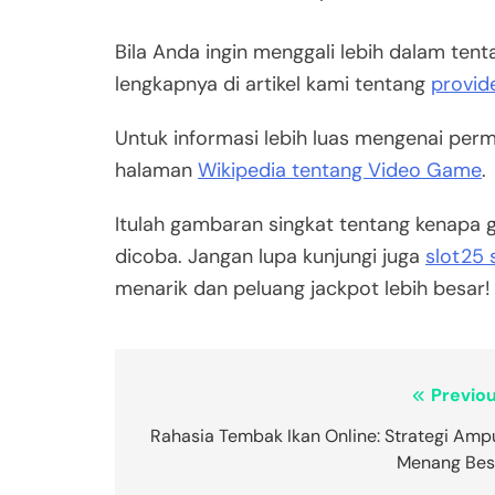
Bila Anda ingin menggali lebih dalam ten
lengkapnya di artikel kami tentang
provid
Untuk informasi lebih luas mengenai perm
halaman
Wikipedia tentang Video Game
.
Itulah gambaran singkat tentang kenapa
dicoba. Jangan lupa kunjungi juga
slot25 
menarik dan peluang jackpot lebih besar!
Post
Previou
navigation
Rahasia Tembak Ikan Online: Strategi Amp
Menang Bes