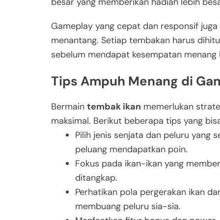
besar yang memberikan hadiah lebih besar
Gameplay yang cepat dan responsif jug
menantang. Setiap tembakan harus dihitu
sebelum mendapat kesempatan menang 
Tips Ampuh Menang di Ga
Bermain
tembak ikan
memerlukan strate
maksimal. Berikut beberapa tips yang bis
Pilih jenis senjata dan peluru yang
peluang mendapatkan poin.
Fokus pada ikan-ikan yang memberika
ditangkap.
Perhatikan pola pergerakan ikan d
membuang peluru sia-sia.