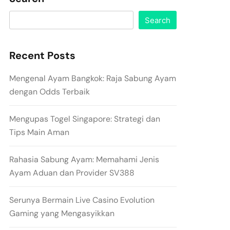
Search
Recent Posts
Mengenal Ayam Bangkok: Raja Sabung Ayam
dengan Odds Terbaik
Mengupas Togel Singapore: Strategi dan
Tips Main Aman
Rahasia Sabung Ayam: Memahami Jenis
Ayam Aduan dan Provider SV388
Serunya Bermain Live Casino Evolution
Gaming yang Mengasyikkan