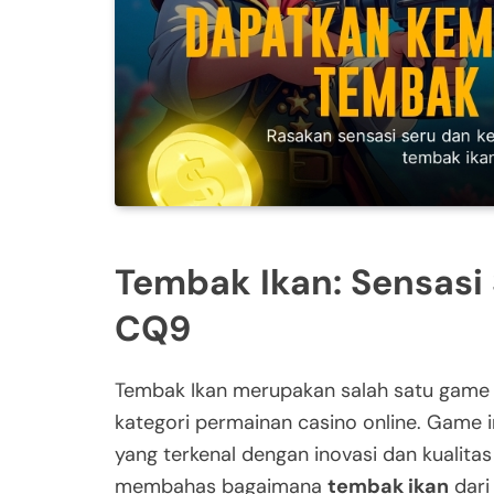
Tembak Ikan: Sensasi
CQ9
Tembak Ikan merupakan salah satu game 
kategori permainan casino online. Game 
yang terkenal dengan inovasi dan kualitas 
membahas bagaimana
tembak ikan
dari