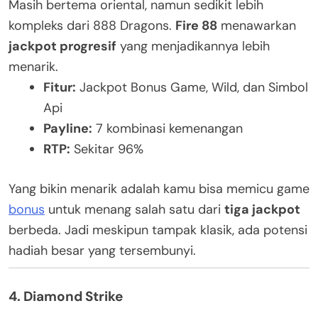
Masih bertema oriental, namun sedikit lebih
kompleks dari 888 Dragons.
Fire 88
menawarkan
jackpot progresif
yang menjadikannya lebih
menarik.
Fitur:
Jackpot Bonus Game, Wild, dan Simbol
Api
Payline:
7 kombinasi kemenangan
RTP:
Sekitar 96%
Yang bikin menarik adalah kamu bisa memicu game
bonus
untuk menang salah satu dari
tiga jackpot
berbeda. Jadi meskipun tampak klasik, ada potensi
hadiah besar yang tersembunyi.
4.
Diamond Strike