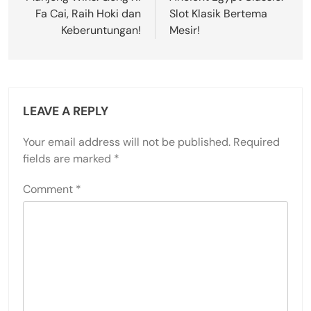
Fa Cai, Raih Hoki dan
Slot Klasik Bertema
Keberuntungan!
Mesir!
LEAVE A REPLY
Your email address will not be published.
Required
fields are marked
*
Comment
*