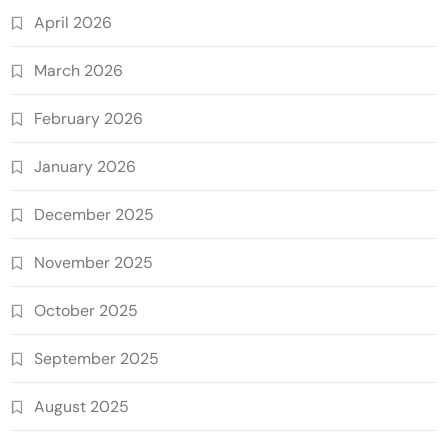
April 2026
March 2026
February 2026
January 2026
December 2025
November 2025
October 2025
September 2025
August 2025