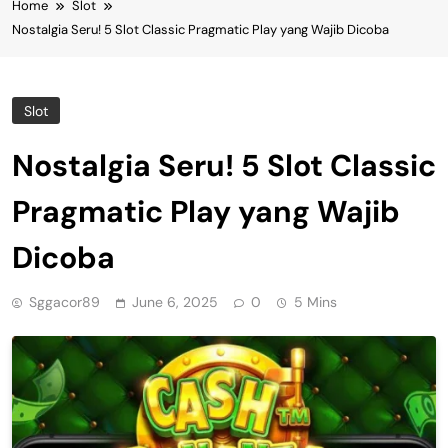
Home
Slot
Nostalgia Seru! 5 Slot Classic Pragmatic Play yang Wajib Dicoba
Slot
Nostalgia Seru! 5 Slot Classic
Pragmatic Play yang Wajib
Dicoba
Sggacor89
June 6, 2025
0
5 Mins