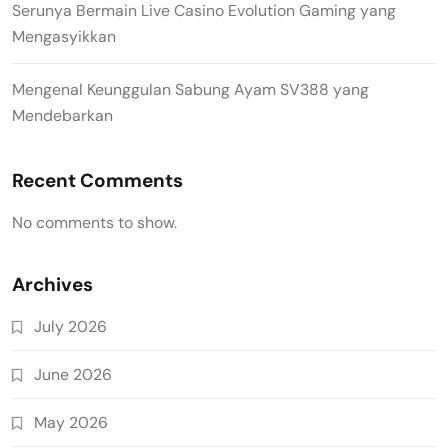
Serunya Bermain Live Casino Evolution Gaming yang
Mengasyikkan
Mengenal Keunggulan Sabung Ayam SV388 yang
Mendebarkan
Recent Comments
No comments to show.
Archives
July 2026
June 2026
May 2026