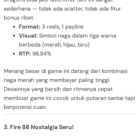
sederhana — tidak ada scatter, tidak ada fitur
bonus ribet.
Format:
3 reels, 1 payline
Visual:
Simbol naga dalam tiga warna
berbeda (merah, hijau, biru)
RTP:
96.84%
Menang besar di game ini datang dari kombinasi
naga merah yang membayar paling tinggi.
Desainnya yang bersih dan ritmenya cepat
membuat game ini cocok untuk putaran santai tapi
berpotensi cuan.
3.
Fire 88 Nostalgia Seru!