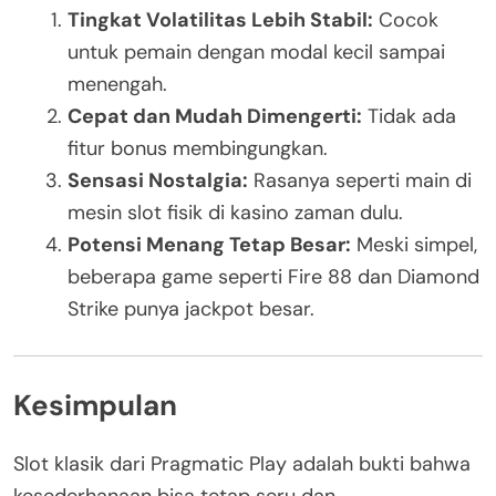
Tingkat Volatilitas Lebih Stabil:
Cocok
untuk pemain dengan modal kecil sampai
menengah.
Cepat dan Mudah Dimengerti:
Tidak ada
fitur bonus membingungkan.
Sensasi Nostalgia:
Rasanya seperti main di
mesin slot fisik di kasino zaman dulu.
Potensi Menang Tetap Besar:
Meski simpel,
beberapa game seperti Fire 88 dan Diamond
Strike punya jackpot besar.
Kesimpulan
Slot klasik dari Pragmatic Play adalah bukti bahwa
kesederhanaan bisa tetap seru dan