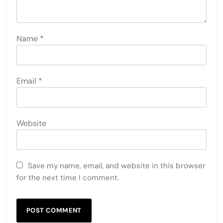
Name
*
Email
*
Website
Save my name, email, and website in this browser
for the next time I comment.