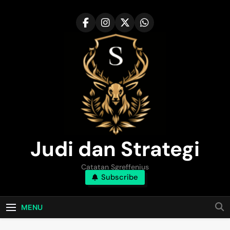
Skip
to
content
Judi dan Strategi
Catatan Sgreffenius
Subscribe
MENU