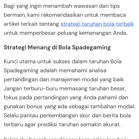
Bagi yang ingin menambah wawasan dan tips
bermain, kami rekomendasikan untuk membaca
artikel terkait tentang
strategi taruhan bola terbaik
untuk memperbesar peluang kemenangan Anda.
Strategi Menang di Bola Spadegaming
Kunci utama untuk sukses dalam taruhan Bola
Spadegaming adalah memahami analisa
pertandingan dan manajemen modal yang baik.
Jangan terburu-buru memasang taruhan besar,
fokus pada pertandingan yang Anda pahami dan
gunakan bonus yang ada sebagai tambahan modal.
Selalu pantau perkembangan skor dan berita bola
terbaru agar prediksi taruhan semakin akurat.