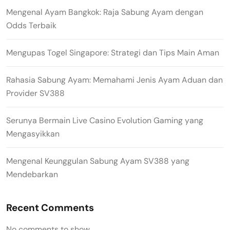
Mengenal Ayam Bangkok: Raja Sabung Ayam dengan
Odds Terbaik
Mengupas Togel Singapore: Strategi dan Tips Main Aman
Rahasia Sabung Ayam: Memahami Jenis Ayam Aduan dan
Provider SV388
Serunya Bermain Live Casino Evolution Gaming yang
Mengasyikkan
Mengenal Keunggulan Sabung Ayam SV388 yang
Mendebarkan
Recent Comments
No comments to show.