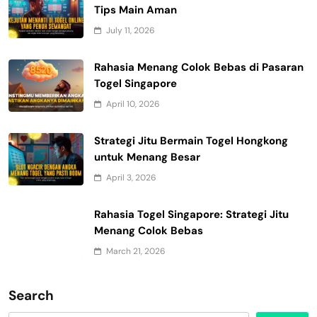
Tips Main Aman
July 11, 2026
Rahasia Menang Colok Bebas di Pasaran
Togel Singapore
April 10, 2026
Strategi Jitu Bermain Togel Hongkong
untuk Menang Besar
April 3, 2026
Rahasia Togel Singapore: Strategi Jitu
Menang Colok Bebas
March 21, 2026
Search