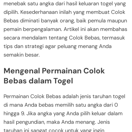
menebak satu angka dari hasil keluaran togel yang
dipilih. Kesederhanaan inilah yang membuat Colok
Bebas diminati banyak orang, baik pemula maupun
pemain berpengalaman. Artikel ini akan membahas
secara mendalam tentang Colok Bebas, termasuk
tips dan strategi agar peluang menang Anda
semakin besar.
Mengenal Permainan Colok
Bebas dalam Togel
Permainan Colok Bebas adalah jenis taruhan togel
di mana Anda bebas memilih satu angka dari 0
hingga 9. Jika angka yang Anda pilih keluar dalam
hasil pengundian, maka Anda menang. Jenis
taruhan ini sangat cocok untuk yang ingin