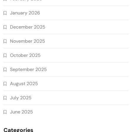
January 2026
December 2025
November 2025
October 2025
September 2025
August 2025
July 2025
June 2025
Categories