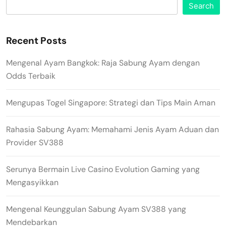
Search
Recent Posts
Mengenal Ayam Bangkok: Raja Sabung Ayam dengan
Odds Terbaik
Mengupas Togel Singapore: Strategi dan Tips Main Aman
Rahasia Sabung Ayam: Memahami Jenis Ayam Aduan dan
Provider SV388
Serunya Bermain Live Casino Evolution Gaming yang
Mengasyikkan
Mengenal Keunggulan Sabung Ayam SV388 yang
Mendebarkan