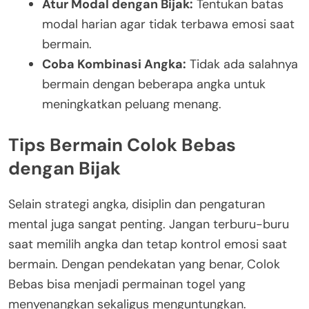
Atur Modal dengan Bijak:
Tentukan batas
modal harian agar tidak terbawa emosi saat
bermain.
Coba Kombinasi Angka:
Tidak ada salahnya
bermain dengan beberapa angka untuk
meningkatkan peluang menang.
Tips Bermain Colok Bebas
dengan Bijak
Selain strategi angka, disiplin dan pengaturan
mental juga sangat penting. Jangan terburu-buru
saat memilih angka dan tetap kontrol emosi saat
bermain. Dengan pendekatan yang benar, Colok
Bebas bisa menjadi permainan togel yang
menyenangkan sekaligus menguntungkan.