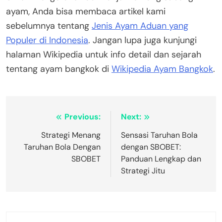
ayam, Anda bisa membaca artikel kami
sebelumnya tentang
Jenis Ayam Aduan yang
Populer di Indonesia
. Jangan lupa juga kunjungi
halaman Wikipedia untuk info detail dan sejarah
tentang ayam bangkok di
Wikipedia Ayam Bangkok
.
Post
Previous:
Next:
navigation
Strategi Menang
Sensasi Taruhan Bola
Taruhan Bola Dengan
dengan SBOBET:
SBOBET
Panduan Lengkap dan
Strategi Jitu