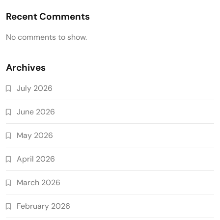
Recent Comments
No comments to show.
Archives
July 2026
June 2026
May 2026
April 2026
March 2026
February 2026