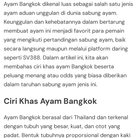
Ayam Bangkok dikenal luas sebagai salah satu jenis
ayam aduan unggulan di dunia sabung ayam.
Keunggulan dan kehebatannya dalam bertarung
membuat ayam ini menjadi favorit para pemain
yang mengikuti pertandingan sabung ayam, baik
secara langsung maupun melalui platform daring
seperti SV388. Dalam artikel ini, kita akan
membahas ciri khas ayam Bangkok beserta
peluang menang atau odds yang biasa diberikan
dalam taruhan sabung ayam jenis ini.
Ciri Khas Ayam Bangkok
Ayam Bangkok berasal dari Thailand dan terkenal
dengan tubuh yang besar, kuat, dan otot yang
padat. Bentuk tubuhnya proporsional dengan kaki