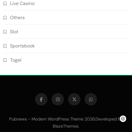
Live Casino
Others
Slot
Sportsbook
Togel
Pubnews - Modern WordPress Theme 2026.Developed By
.
BlazeThemes