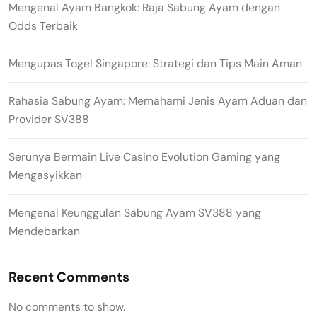
Mengenal Ayam Bangkok: Raja Sabung Ayam dengan
Odds Terbaik
Mengupas Togel Singapore: Strategi dan Tips Main Aman
Rahasia Sabung Ayam: Memahami Jenis Ayam Aduan dan
Provider SV388
Serunya Bermain Live Casino Evolution Gaming yang
Mengasyikkan
Mengenal Keunggulan Sabung Ayam SV388 yang
Mendebarkan
Recent Comments
No comments to show.