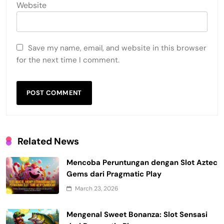
Website
Save my name, email, and website in this browser
for the next time I comment.
Related News
Mencoba Peruntungan dengan Slot Aztec
Gems dari Pragmatic Play
March 23, 2026
Mengenal Sweet Bonanza: Slot Sensasi