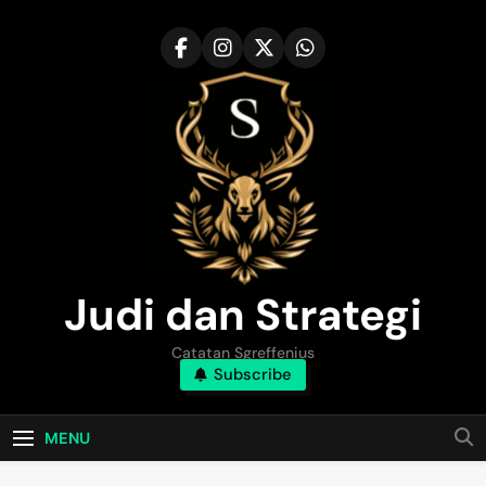
Skip
to
content
Judi dan Strategi
Catatan Sgreffenius
Subscribe
MENU