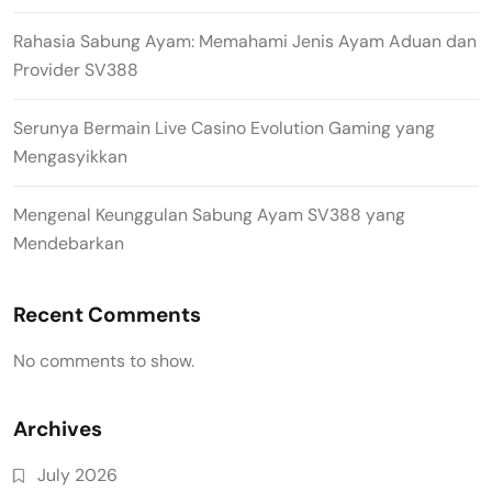
Rahasia Sabung Ayam: Memahami Jenis Ayam Aduan dan
Provider SV388
Serunya Bermain Live Casino Evolution Gaming yang
Mengasyikkan
Mengenal Keunggulan Sabung Ayam SV388 yang
Mendebarkan
Recent Comments
No comments to show.
Archives
July 2026