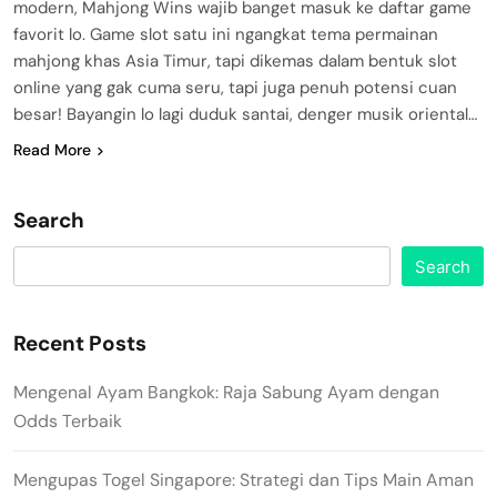
modern, Mahjong Wins wajib banget masuk ke daftar game
favorit lo. Game slot satu ini ngangkat tema permainan
mahjong khas Asia Timur, tapi dikemas dalam bentuk slot
online yang gak cuma seru, tapi juga penuh potensi cuan
besar! Bayangin lo lagi duduk santai, denger musik oriental…
Read More
Search
Search
Recent Posts
Mengenal Ayam Bangkok: Raja Sabung Ayam dengan
Odds Terbaik
Mengupas Togel Singapore: Strategi dan Tips Main Aman