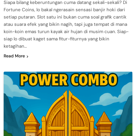
Siapa bilang keberuntungan cuma datang sekali-sekali? Di
Fortune Coins, lo bakal ngerasain sensasi banjir hoki dari
setiap putaran. Slot satu ini bukan cuma soal grafik cantik
atau suara efek yang bikin nagih, tapi juga tempat di mana
koin-koin emas turun kayak air hujan di musim cuan. Siap-
siap lo dibuat kaget sama fitur-fiturnya yang bikin
ketagihan…
Read More