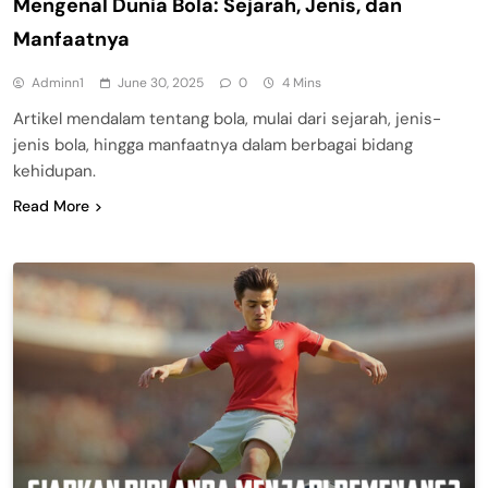
Mengenal Dunia Bola: Sejarah, Jenis, dan
Manfaatnya
Adminn1
June 30, 2025
0
4 Mins
Artikel mendalam tentang bola, mulai dari sejarah, jenis-
jenis bola, hingga manfaatnya dalam berbagai bidang
kehidupan.
Read More