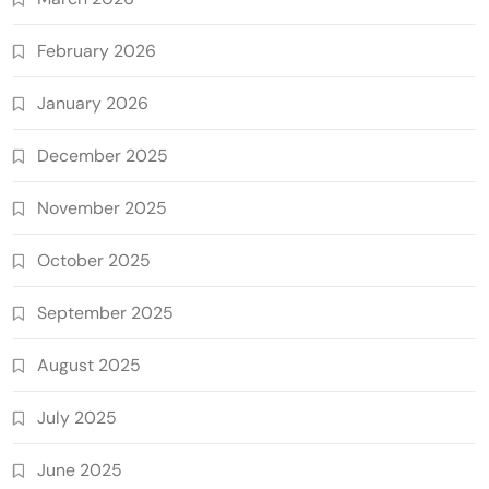
February 2026
January 2026
December 2025
November 2025
October 2025
September 2025
August 2025
July 2025
June 2025