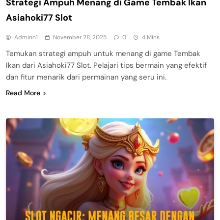
Strategi Ampuh Menang di Game Tembak Ikan
Asiahoki77 Slot
Adminn1
November 28, 2025
0
4 Mins
Temukan strategi ampuh untuk menang di game Tembak
Ikan dari Asiahoki77 Slot. Pelajari tips bermain yang efektif
dan fitur menarik dari permainan yang seru ini.
Read More