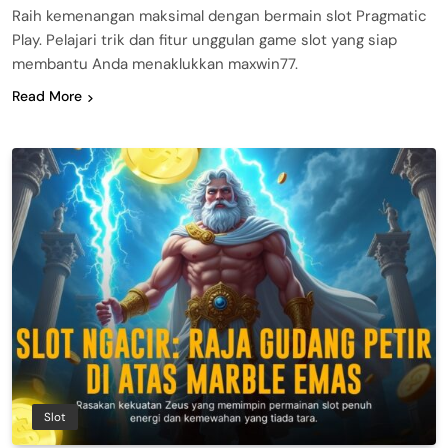
Raih kemenangan maksimal dengan bermain slot Pragmatic
Play. Pelajari trik dan fitur unggulan game slot yang siap
membantu Anda menaklukkan maxwin77.
Read More
Slot