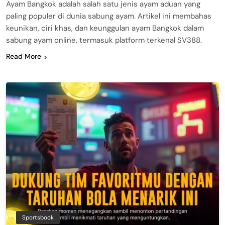
Ayam Bangkok adalah salah satu jenis ayam aduan yang
paling populer di dunia sabung ayam. Artikel ini membahas
keunikan, ciri khas, dan keunggulan ayam Bangkok dalam
sabung ayam online, termasuk platform terkenal SV388.
Read More
Sportsbook