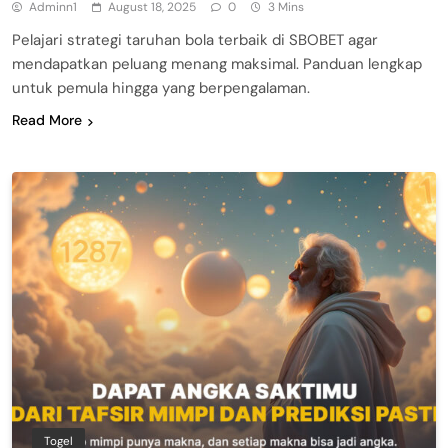
Adminn1
August 18, 2025
0
3 Mins
Pelajari strategi taruhan bola terbaik di SBOBET agar
mendapatkan peluang menang maksimal. Panduan lengkap
untuk pemula hingga yang berpengalaman.
Read More
Togel