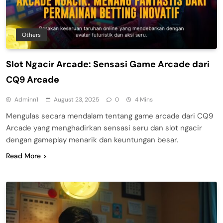
Others
Slot Ngacir Arcade: Sensasi Game Arcade dari
CQ9 Arcade
Adminn1
August 23, 2025
0
4 Mins
Mengulas secara mendalam tentang game arcade dari CQ9
Arcade yang menghadirkan sensasi seru dan slot ngacir
dengan gameplay menarik dan keuntungan besar.
Read More