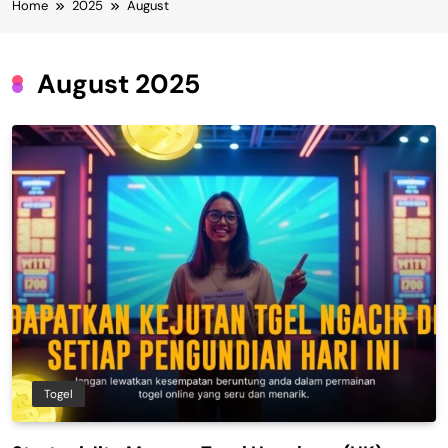
Home
2025
August
August 2025
Togel