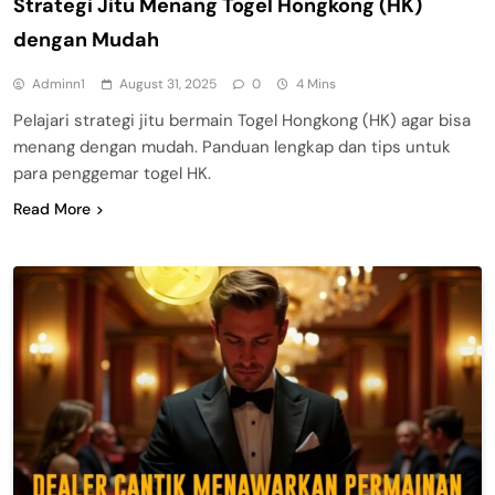
Strategi Jitu Menang Togel Hongkong (HK)
dengan Mudah
Adminn1
August 31, 2025
0
4 Mins
Pelajari strategi jitu bermain Togel Hongkong (HK) agar bisa
menang dengan mudah. Panduan lengkap dan tips untuk
para penggemar togel HK.
Read More