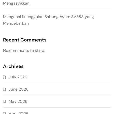
Mengasyikkan
Mengenal Keunggulan Sabung Ayam SV388 yang
Mendebarkan
Recent Comments
No comments to show.
Archives
July 2026
June 2026
May 2026
April 2026