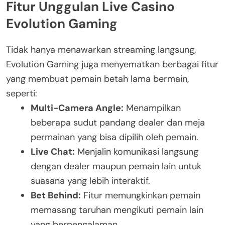
Fitur Unggulan Live Casino
Evolution Gaming
Tidak hanya menawarkan streaming langsung,
Evolution Gaming juga menyematkan berbagai fitur
yang membuat pemain betah lama bermain,
seperti:
Multi-Camera Angle:
Menampilkan
beberapa sudut pandang dealer dan meja
permainan yang bisa dipilih oleh pemain.
Live Chat:
Menjalin komunikasi langsung
dengan dealer maupun pemain lain untuk
suasana yang lebih interaktif.
Bet Behind:
Fitur memungkinkan pemain
memasang taruhan mengikuti pemain lain
yang berpengalaman.