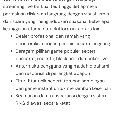
streaming live berkualitas tinggi. Setiap meja
permainan disiarkan langsung dengan visual jernih
dan suara yang menghidupkan suasana. Beberapa
keunggulan utama dari platform ini antara lain:
Dealer profesional dan ramah yang
berinteraksi dengan pemain secara langsung
Beragam pilihan game populer seperti
baccarat, roulette, blackjack, dan poker live
Antarmuka pengguna yang mudah dipahami
dan responsif di perangkat apapun
Fitur-fitur unik seperti taruhan sampingan
dan game instant untuk menambah keseruan
Keamanan dan transparansi dengan sistem
RNG diawasi secara ketat