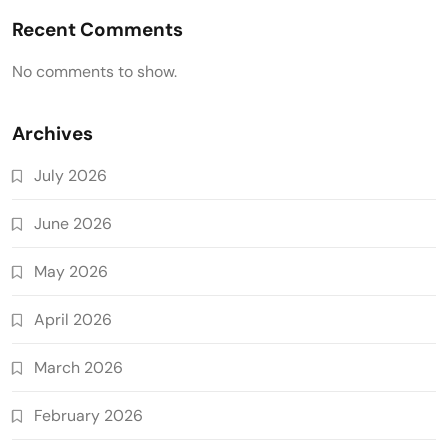
Recent Comments
No comments to show.
Archives
July 2026
June 2026
May 2026
April 2026
March 2026
February 2026