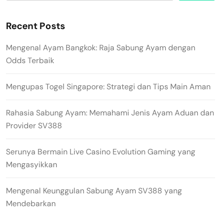
Recent Posts
Mengenal Ayam Bangkok: Raja Sabung Ayam dengan
Odds Terbaik
Mengupas Togel Singapore: Strategi dan Tips Main Aman
Rahasia Sabung Ayam: Memahami Jenis Ayam Aduan dan
Provider SV388
Serunya Bermain Live Casino Evolution Gaming yang
Mengasyikkan
Mengenal Keunggulan Sabung Ayam SV388 yang
Mendebarkan