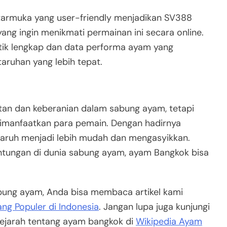
tarmuka yang user-friendly menjadikan SV388
ang ingin menikmati permainan ini secara online.
stik lengkap dan data performa ayam yang
ruhan yang lebih tepat.
an dan keberanian dalam sabung ayam, tetapi
dimanfaatkan para pemain. Dengan hadirnya
taruh menjadi lebih mudah dan mengasyikkan.
ntungan di dunia sabung ayam, ayam Bangkok bisa
abung ayam, Anda bisa membaca artikel kami
ng Populer di Indonesia
. Jangan lupa juga kunjungi
 sejarah tentang ayam bangkok di
Wikipedia Ayam