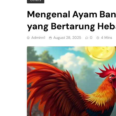
Mengenal Ayam Ban
yang Bertarung Heb
Adminn1
August 28, 2025
0
4 Mins