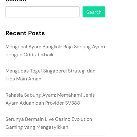
Search
Recent Posts
Mengenal Ayam Bangkok: Raja Sabung Ayam
dengan Odds Terbaik
Mengupas Togel Singapore: Strategi dan
Tips Main Aman
Rahasia Sabung Ayam: Memahami Jenis
Ayam Aduan dan Provider SV388
Serunya Bermain Live Casino Evolution
Gaming yang Mengasyikkan