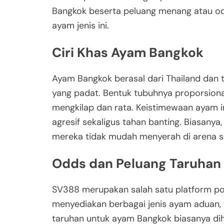
Bangkok beserta peluang menang atau od
ayam jenis ini.
Ciri Khas Ayam Bangkok
Ayam Bangkok berasal dari Thailand dan t
yang padat. Bentuk tubuhnya proporsional
mengkilap dan rata. Keistimewaan ayam 
agresif sekaligus tahan banting. Biasanya
mereka tidak mudah menyerah di arena 
Odds dan Peluang Taruhan
SV388 merupakan salah satu platform po
menyediakan berbagai jenis ayam aduan,
taruhan untuk ayam Bangkok biasanya dih