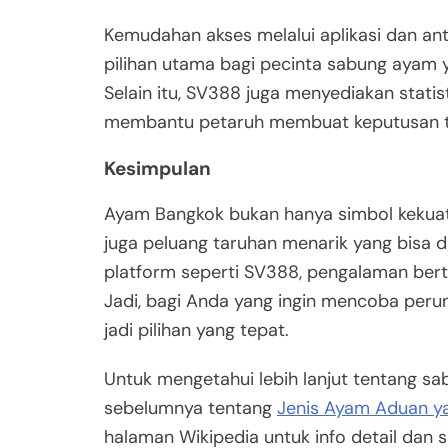
Kemudahan akses melalui aplikasi dan an
pilihan utama bagi pecinta sabung ayam y
Selain itu, SV388 juga menyediakan stati
membantu petaruh membuat keputusan ta
Kesimpulan
Ayam Bangkok bukan hanya simbol kekuat
juga peluang taruhan menarik yang bisa 
platform seperti SV388, pengalaman ber
Jadi, bagi Anda yang ingin mencoba peru
jadi pilihan yang tepat.
Untuk mengetahui lebih lanjut tentang s
sebelumnya tentang
Jenis Ayam Aduan ya
halaman Wikipedia untuk info detail dan