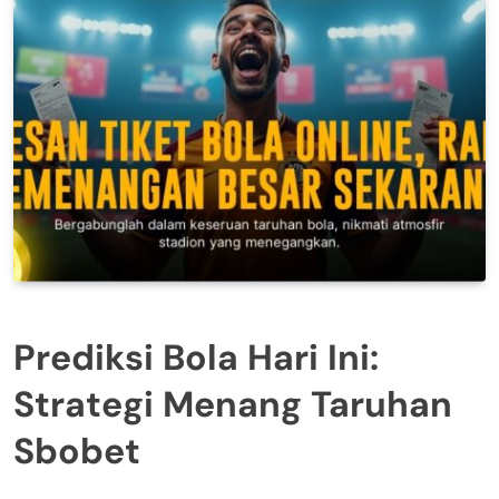
Prediksi Bola Hari Ini:
Strategi Menang Taruhan
Sbobet