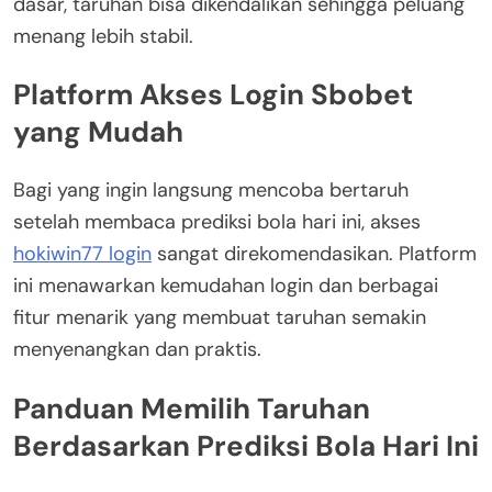
dasar, taruhan bisa dikendalikan sehingga peluang
menang lebih stabil.
Platform Akses Login Sbobet
yang Mudah
Bagi yang ingin langsung mencoba bertaruh
setelah membaca prediksi bola hari ini, akses
hokiwin77 login
sangat direkomendasikan. Platform
ini menawarkan kemudahan login dan berbagai
fitur menarik yang membuat taruhan semakin
menyenangkan dan praktis.
Panduan Memilih Taruhan
Berdasarkan Prediksi Bola Hari Ini