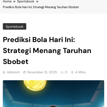
Home
Sportsbook
Prediksi Bola Hari Ini: Strategi Menang Taruhan Sbobet
Sportsbook
Prediksi Bola Hari Ini:
Strategi Menang Taruhan
Sbobet
Adminn1
November 13, 2025
0
4 Mins