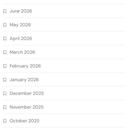
June 2026
May 2026
April 2026
March 2026
February 2026
January 2026
December 2025
November 2025
October 2025