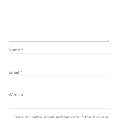
Name
*
Email
*
Website
Save my name, email, and website in this browser