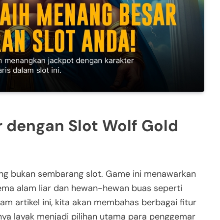
 dengan Slot Wolf Gold
ang bukan sembarang slot. Game ini menawarkan
ma alam liar dan hewan-hewan buas seperti
am artikel ini, kita akan membahas berbagai fitur
a layak menjadi pilihan utama para penggemar