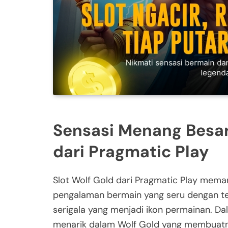
Sensasi Menang Besar
dari Pragmatic Play
Slot Wolf Gold dari Pragmatic Play mem
pengalaman bermain yang seru dengan te
serigala yang menjadi ikon permainan. Dal
menarik dalam Wolf Gold yang membuatny