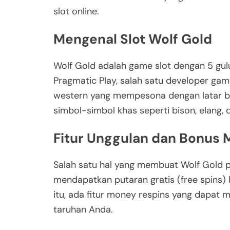
slot online.
Mengenal Slot Wolf Gold
Wolf Gold adalah game slot dengan 5 gu
Pragmatic Play, salah satu developer gam
western yang mempesona dengan latar be
simbol-simbol khas seperti bison, elang, d
Fitur Unggulan dan Bonus 
Salah satu hal yang membuat Wolf Gold po
mendapatkan putaran gratis (free spins) k
itu, ada fitur money respins yang dapat m
taruhan Anda.