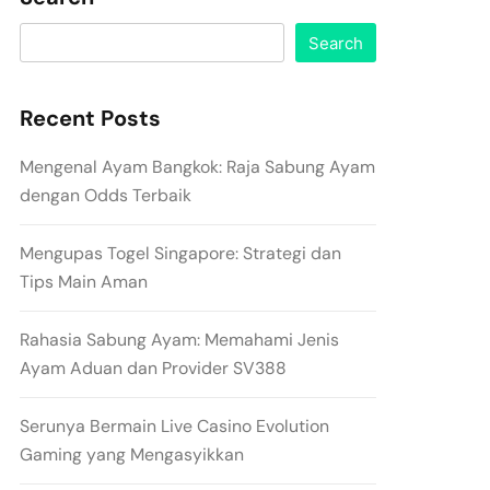
Search
Recent Posts
Mengenal Ayam Bangkok: Raja Sabung Ayam
dengan Odds Terbaik
Mengupas Togel Singapore: Strategi dan
Tips Main Aman
Rahasia Sabung Ayam: Memahami Jenis
Ayam Aduan dan Provider SV388
Serunya Bermain Live Casino Evolution
Gaming yang Mengasyikkan