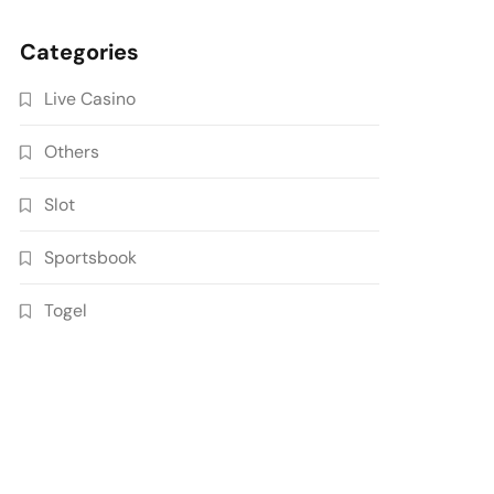
Categories
Live Casino
Others
Slot
Sportsbook
Togel