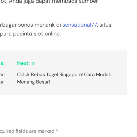
 slot, Anda juga dapat membaca sumber
erbagai bonus menarik di
sensational77
, situs
ara pecinta slot online.
s:
Next:
an
Colok Bebas Togel Singapore: Cara Mudah
al
Menang Besar!
quired fields are marked
*